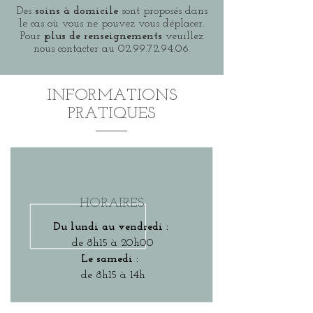
Des
soins à domicile
sont proposés dans
le cas où vous ne pouvez vous déplacer.
P
our
plus de renseignements
veuillez
nous contacter au
02.99.72.94.06
.
INFORMATIONS
PRATIQUES
HORAIRES
Du lundi au vendredi :
de 8h15 à 20h00
Le samedi :
de 8h15 à 14h